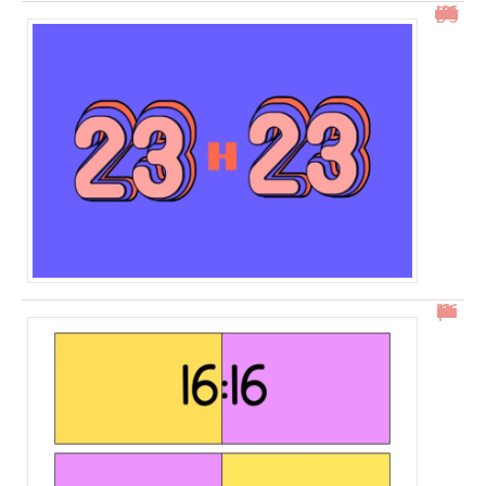
23h23 signification : découvrez son impact et ses messages
16h16 : comprendre l’heure miroir