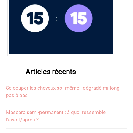
Articles récents
Se couper les cheveux soi-même : dégradé mi-long
pas à pas
Mascara semi-permanent : à quoi ressemble
l’avant/après ?