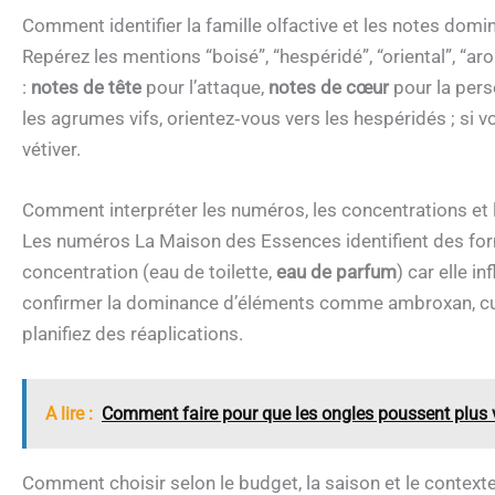
Comment identifier la famille olfactive et les notes domi
Repérez les mentions “boisé”, “hespéridé”, “oriental”, “aro
:
notes de tête
pour l’attaque,
notes de cœur
pour la pers
les agrumes vifs, orientez‑vous vers les hespéridés ; si v
vétiver.
Comment interpréter les numéros, les concentrations et 
Les numéros La Maison des Essences identifient des form
concentration (eau de toilette,
eau de parfum
) car elle i
confirmer la dominance d’éléments comme ambroxan, cuir 
planifiez des réaplications.
A lire :
Comment faire pour que les ongles poussent plus vi
Comment choisir selon le budget, la saison et le context