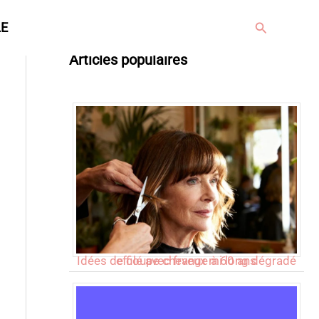
Rechercher
LE
Articles populaires
Idées de coupe cheveux mi long dégradé effilé avec frange à 60 ans