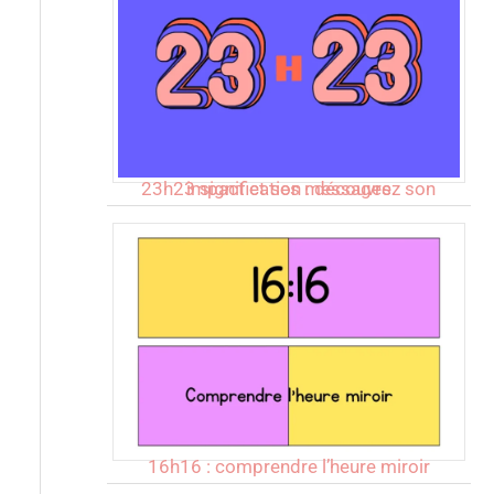
23h23 signification : découvrez son impact et ses messages
16h16 : comprendre l’heure miroir