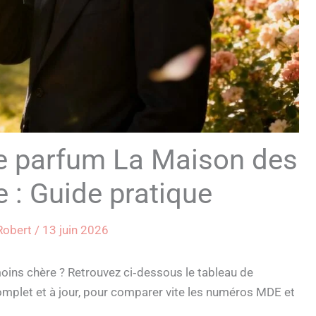
e parfum La Maison des
: Guide pratique
 Robert
/
13 juin 2026
moins chère ? Retrouvez ci‑dessous le tableau de
let et à jour, pour comparer vite les numéros MDE et