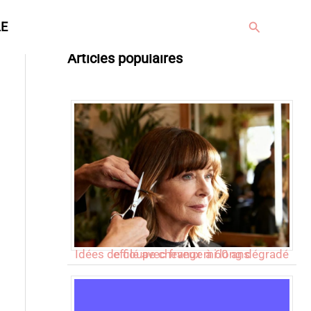
Rechercher
LE
Articles populaires
Idées de coupe cheveux mi long dégradé effilé avec frange à 60 ans