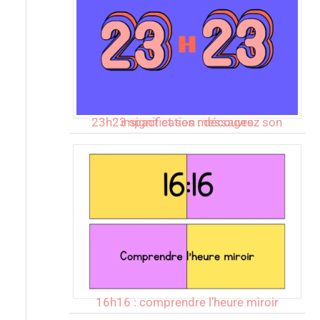
23h23 signification : découvrez son impact et ses messages
16h16 : comprendre l’heure miroir