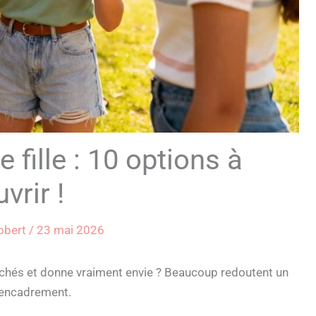
fille : 10 options à
vrir !
Robert
/
23 mai 2026
lichés et donne vraiment envie ? Beaucoup redoutent un
d’encadrement.