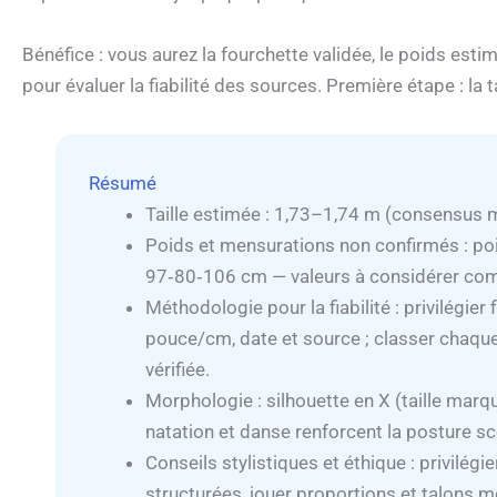
Bénéfice : vous aurez la fourchette validée, le poids es
pour évaluer la fiabilité des sources. Première étape : la t
Résumé
Taille estimée : 1,73–1,74 m (consensus m
Poids et mensurations non confirmés : po
97‑80‑106 cm — valeurs à considérer co
Méthodologie pour la fiabilité : privilégier 
pouce/cm, date et source ; classer cha
vérifiée.
Morphologie : silhouette en X (taille marq
natation et danse renforcent la posture s
Conseils stylistiques et éthique : privilégi
structurées, jouer proportions et talons m