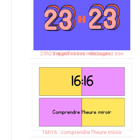
23h23 signification : découvrez son impact et ses messages
16h16 : comprendre l’heure miroir