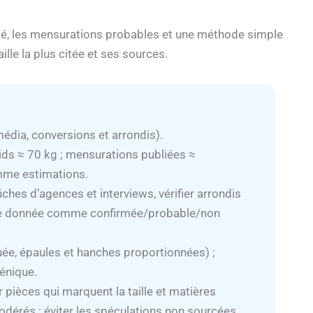
timé, les mensurations probables et une méthode simple
aille la plus citée et ses sources.
édia, conversions et arrondis).
ids ≈ 70 kg ; mensurations publiées ≈
mme estimations.
fiches d’agences et interviews, vérifier arrondis
que donnée comme confirmée/probable/non
uée, épaules et hanches proportionnées) ;
cénique.
er pièces qui marquent la taille et matières
odérés ; éviter les spéculations non sourcées