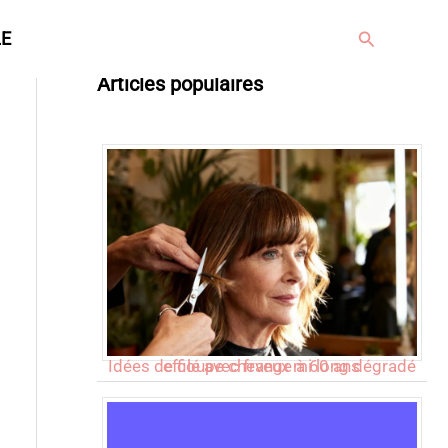
Rechercher
LE
Articles populaires
Idées de coupe cheveux mi long dégradé effilé avec frange à 60 ans