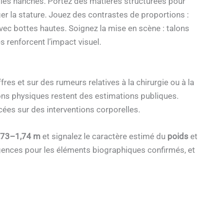
nt les hanches. Portez des matières structurées pour
er la stature. Jouez des contrastes de proportions :
vec bottes hautes. Soignez la mise en scène : talons
renforcent l’impact visuel.
fres et sur des rumeurs relatives à la chirurgie ou à la
ions physiques restent des estimations publiques.
rcées sur des interventions corporelles.
,73–1,74 m
et signalez le caractère estimé du
poids
et
’agences pour les éléments biographiques confirmés, et