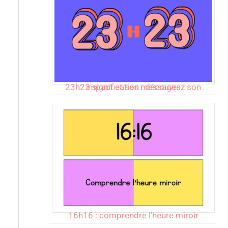
23h23 signification : découvrez son impact et ses messages
16h16 : comprendre l’heure miroir