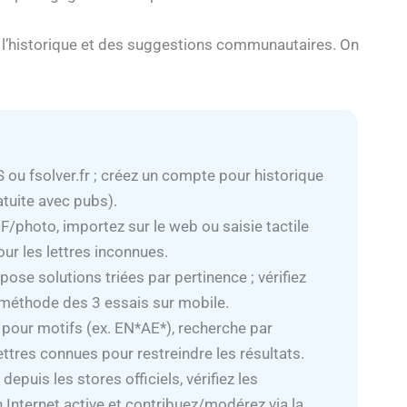
e l’historique et des suggestions communautaires. On
 ou fsolver.fr ; créez un compte pour historique
tuite avec pubs).
PDF/photo, importez sur le web ou saisie tactile
our les lettres inconnues.
opose solutions triées par pertinence ; vérifiez
a méthode des 3 essais sur mobile.
pour motifs (ex. EN*AE*), recherche par
ettres connues pour restreindre les résultats.
epuis les stores officiels, vérifiez les
Internet active et contribuez/modérez via la