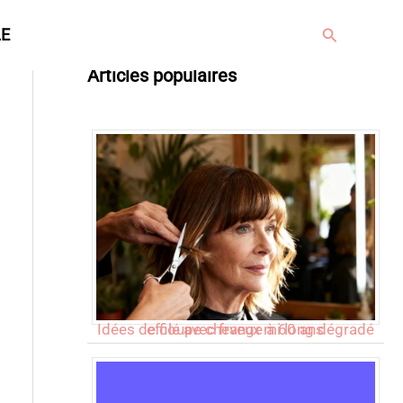
Rechercher
LE
Articles populaires
Idées de coupe cheveux mi long dégradé effilé avec frange à 60 ans