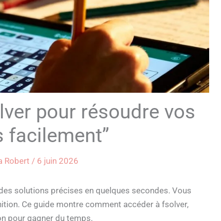
lver pour résoudre vos
 facilement”
ia Robert
/
6 juin 2026
it des solutions précises en quelques secondes. Vous
nition. Ce guide montre comment accéder à fsolver,
tion pour gagner du temps.