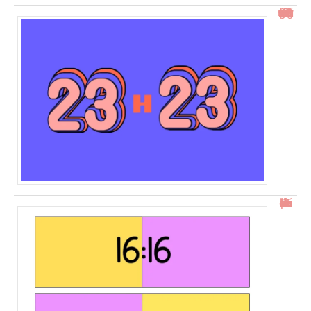
23h23 signification : découvrez son impact et ses messages
16h16 : comprendre l’heure miroir