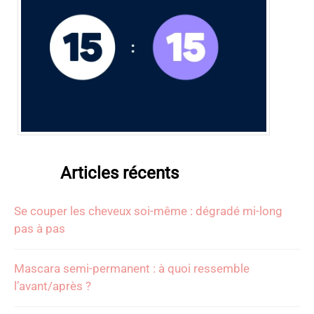
Articles récents
Se couper les cheveux soi-même : dégradé mi-long
pas à pas
Mascara semi-permanent : à quoi ressemble
l’avant/après ?