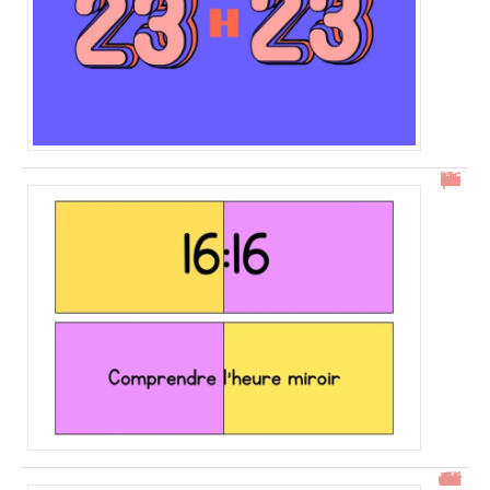
16h16 : comprendre l’heure miroir
Gtrouve : Les Meilleures Annonces Gratuites à Découvrir