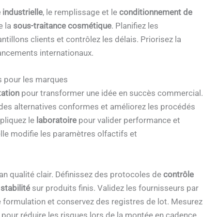
industrielle
, le remplissage et le
conditionnement de
e la
sous-traitance cosmétique
. Planifiez les
llons clients et contrôlez les délais. Priorisez la
lancements internationaux.
rs pour les marques
ation
pour transformer une idée en succès commercial.
z des alternatives conformes et améliorez les procédés
pliquez le
laboratoire
pour valider performance et
elle modifie les paramètres olfactifs et
lan qualité clair. Définissez des protocoles de
contrôle
e
stabilité
sur produits finis. Validez les fournisseurs par
 formulation et conservez des registres de lot. Mesurez
pour réduire les risques lors de la montée en cadence.