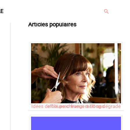
Rechercher
LE
Articles populaires
Idées de coupe cheveux mi long dégradé effilé avec frange à 60 ans