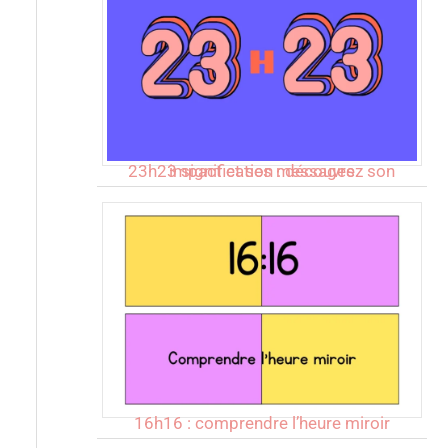
23h23 signification : découvrez son impact et ses messages
16h16 : comprendre l’heure miroir