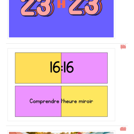
16h16 : comprendre l’heure miroir
Gtrouve : Les Meilleures Annonces Gratuites à Découvrir