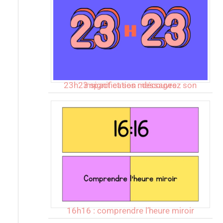
23h23 signification : découvrez son impact et ses messages
16h16 : comprendre l’heure miroir