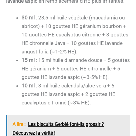
lavande aspic
en remplacement d’HE plus irritantes.
30 ml
: 28,5 ml huile végétale (macadamia ou
abricot) + 10 gouttes HE géranium bourbon +
10 gouttes HE eucalyptus citronné + 8 gouttes
HE citronnelle Java + 10 gouttes HE lavande
angustifolia (~1-2% HE).
15 ml
: 15 ml huile d’amande douce + 5 gouttes
HE géranium + 5 gouttes HE citronnelle + 5
gouttes HE lavande aspic (~3-5% HE).
10 ml
: 8 ml huile calendula/aloe vera + 6
gouttes HE lavande aspic + 2 gouttes HE
eucalyptus citronné (~8% HE).
A lire :
Les biscuits Gerblé font-ils grossir ?
Découvrez la vérité !