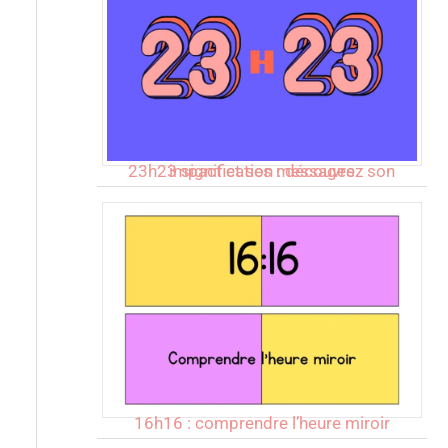
23h23 signification : découvrez son impact et ses messages
16h16 : comprendre l’heure miroir