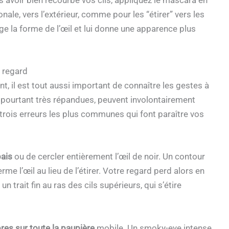
s avoir bien recourbé vos cils, appliquez le mascara en
onale, vers l’extérieur, comme pour les “étirer” vers les
ge la forme de l’œil et lui donne une apparence plus
e regard
t, il est tout aussi important de connaître les gestes à
, pourtant très répandues, peuvent involontairement
s trois erreurs les plus communes qui font paraître vos
pais
ou de cercler entièrement l’œil de noir. Un contour
me l’œil au lieu de l’étirer. Votre regard perd alors en
n trait fin au ras des cils supérieurs, qui s’étire
es sur toute la paupière
mobile. Un smoky-eye intense