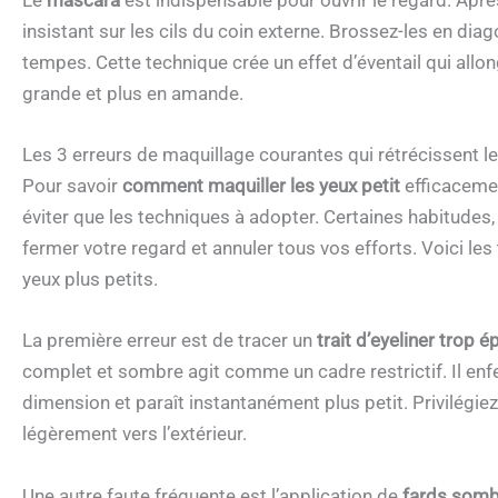
Le
mascara
est indispensable pour ouvrir le regard. Aprè
insistant sur les cils du coin externe. Brossez-les en diag
tempes. Cette technique crée un effet d’éventail qui allon
grande et plus en amande.
Les 3 erreurs de maquillage courantes qui rétrécissent l
Pour savoir
comment maquiller les yeux petit
efficacemen
éviter que les techniques à adopter. Certaines habitudes
fermer votre regard et annuler tous vos efforts. Voici le
yeux plus petits.
La première erreur est de tracer un
trait d’eyeliner trop é
complet et sombre agit comme un cadre restrictif. Il enfer
dimension et paraît instantanément plus petit. Privilégiez u
légèrement vers l’extérieur.
Une autre faute fréquente est l’application de
fards sombr