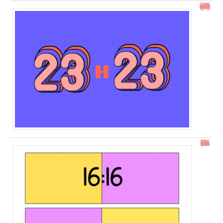
23h23 signification : découvrez son impact et ses messages
16h16 : comprendre l’heure miroir