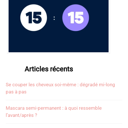
Articles récents
Se couper les cheveux soi-même : dégradé mi-long
pas à pas
Mascara semi-permanent : à quoi ressemble
l’avant/après ?