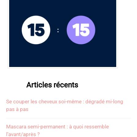
Articles récents
Se couper les cheveux soi-même : dégradé mi-long
pas à pas
Mascara semi-permanent : à quoi ressemble
l’avant/après ?