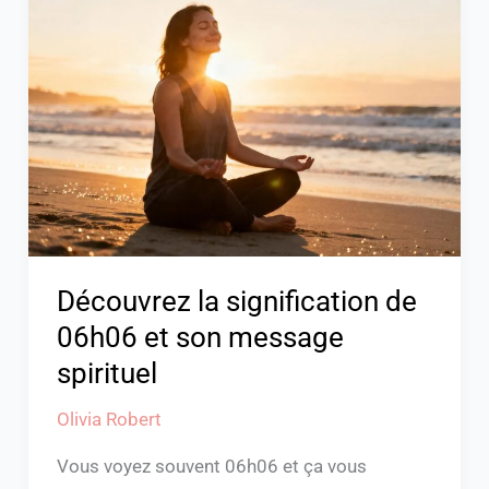
la
signification
de
06h06
et
son
message
spirituel
Découvrez la signification de
06h06 et son message
spirituel
Olivia Robert
Vous voyez souvent 06h06 et ça vous