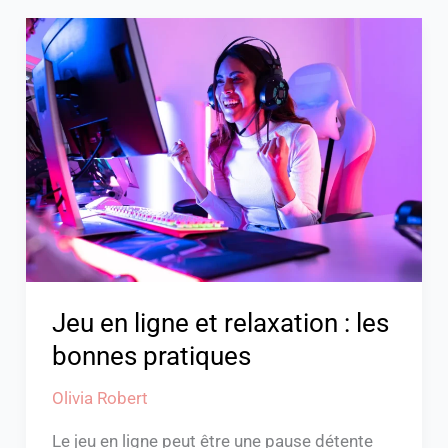
Jeu
en
ligne
et
relaxation
:
les
bonnes
pratiques
Jeu en ligne et relaxation : les
bonnes pratiques
Olivia Robert
Le jeu en ligne peut être une pause détente