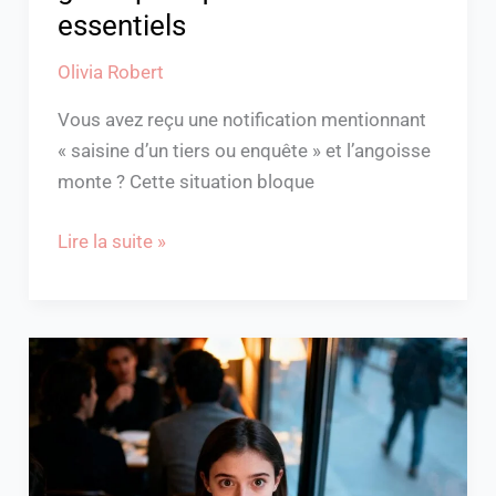
essentiels
Olivia Robert
Vous avez reçu une notification mentionnant
« saisine d’un tiers ou enquête » et l’angoisse
monte ? Cette situation bloque
Lire la suite »
“Elle
me
regarde
fixement
sans