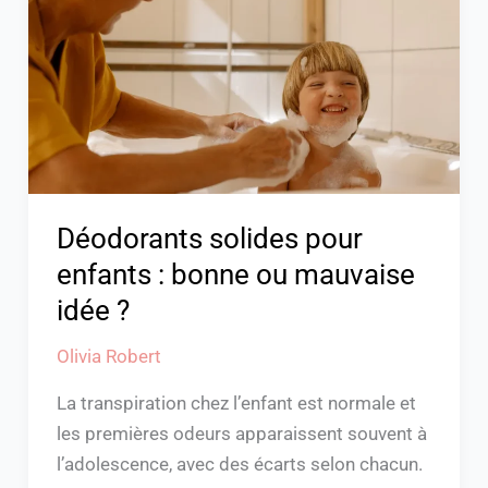
enfants
:
bonne
ou
mauvaise
idée
?
Déodorants solides pour
enfants : bonne ou mauvaise
idée ?
Olivia Robert
La transpiration chez l’enfant est normale et
les premières odeurs apparaissent souvent à
l’adolescence, avec des écarts selon chacun.