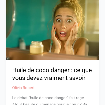
Huile
de
coco
danger
:
ce
que
vous
devez
vraiment
savoir
Huile de coco danger : ce que
vous devez vraiment savoir
Olivia Robert
Le débat “huile de coco danger” fait rage.
Atout beauté ou menace pour le cœur ? Sa