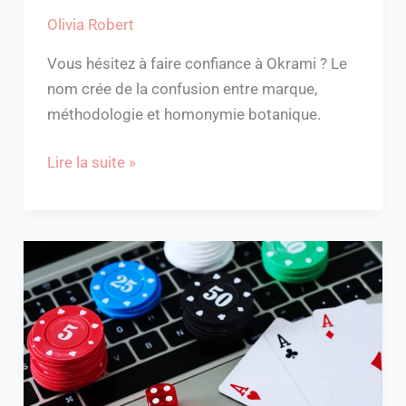
Olivia Robert
Vous hésitez à faire confiance à Okrami ? Le
nom crée de la confusion entre marque,
méthodologie et homonymie botanique.
Lire la suite »
L’impact
des
casinos
en
ligne
sur
le