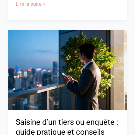
Lire la suite »
Saisine
d’un
tiers
ou
enquête
:
guide
pratique
et
conseils
essentiels
Saisine d’un tiers ou enquête :
guide pratique et conseils