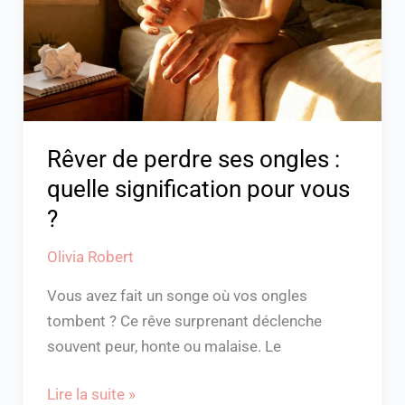
:
quelle
signification
pour
vous
?
Rêver de perdre ses ongles :
quelle signification pour vous
?
Olivia Robert
Vous avez fait un songe où vos ongles
tombent ? Ce rêve surprenant déclenche
souvent peur, honte ou malaise. Le
Lire la suite »