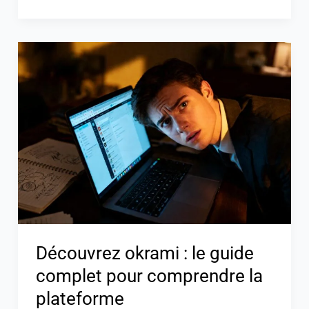
Découvrez
okrami
:
le
guide
complet
pour
comprendre
la
plateforme
Découvrez okrami : le guide
complet pour comprendre la
plateforme