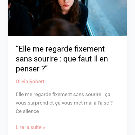
sourire
:
que
faut-
il
en
“Elle me regarde fixement
penser
sans sourire : que faut-il en
?”
penser ?”
Olivia Robert
Elle me regarde fixement sans sourire : ça
vous surprend et ça vous met mal à l’aise ?
Ce silence
Lire la suite »