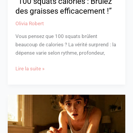
“100 squats calories : Brûlez
des graisses efficacement !”
Olivia Robert
Vous pensez que 100 squats brûlent
beaucoup de calories ? La vérité surprend : la
dépense varie selon rythme, profondeur,
Lire la suite »
Rêver
de
perdre
ses
ongles