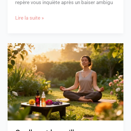
repère vous inquiète après un baiser ambigu
Lire la suite »
Quelle
est
la
meilleure
homéopathie
pour
le
stress
?
Guide
pratique