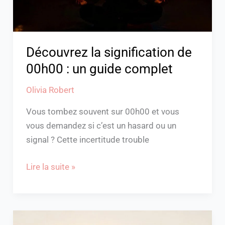
guide
complet
Découvrez la signification de
00h00 : un guide complet
Olivia Robert
Vous tombez souvent sur 00h00 et vous
vous demandez si c’est un hasard ou un
signal ? Cette incertitude trouble
Lire la suite »
Découvrez