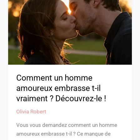
homme
amoureux
embrasse
t-
il
vraiment
?
Découvrez-
le
Comment un homme
!
amoureux embrasse t-il
vraiment ? Découvrez-le !
Olivia Robert
Vous vous demandez comment un homme
amoureux embrasse t-il ? Ce manque de