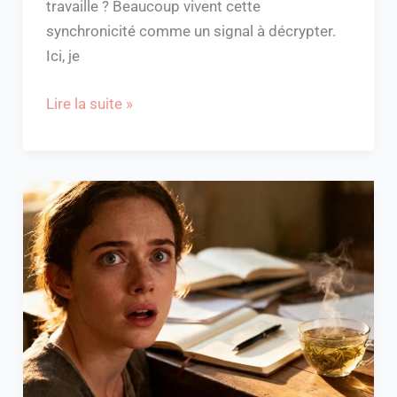
travaille ? Beaucoup vivent cette
synchronicité comme un signal à décrypter.
Ici, je
Lire la suite »
Comprendre
le
rêve
de
la
mort
d’une
personne
vivante