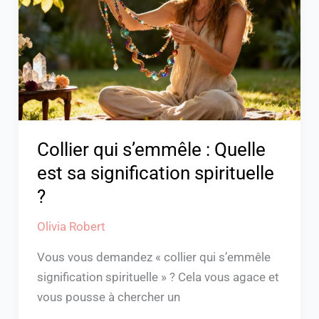
:
Quelle
est
sa
signification
spirituelle
?
Collier qui s’emmêle : Quelle
est sa signification spirituelle
?
Olivia Robert
Vous vous demandez « collier qui s’emmêle
signification spirituelle » ? Cela vous agace et
vous pousse à chercher un