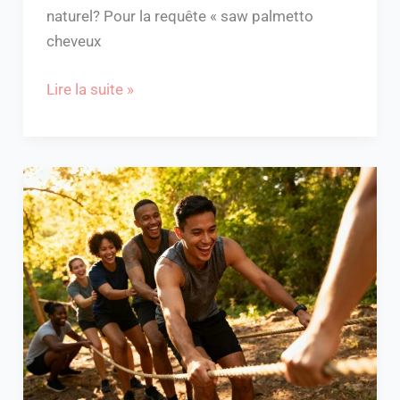
naturel? Pour la requête « saw palmetto
cheveux
Lire la suite »
Comment
surmonter
un
manque
d’empathie
facilement
?