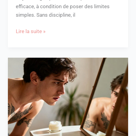
efficace, à condition de poser des limites
simples. Sans discipline, il
Lire la suite »
Mon
tatouage
pèle
et
s’efface
:
que
faire
pour