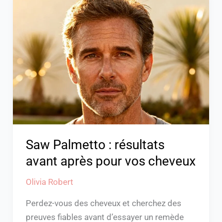
Palmetto
:
résultats
avant
après
pour
vos
cheveux
Saw Palmetto : résultats
avant après pour vos cheveux
Olivia Robert
Perdez-vous des cheveux et cherchez des
preuves fiables avant d’essayer un remède