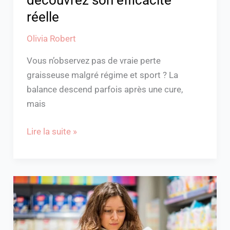
découvrez son efficacité
réelle
Olivia Robert
Vous n’observez pas de vraie perte
graisseuse malgré régime et sport ? La
balance descend parfois après une cure,
mais
Lire la suite »
Quel
shampoing
naturel
choisir